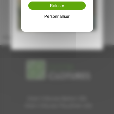
Refuser
Revenir aux actualités
Personnaliser
Please activate some Widgets.
Distri Clôtures Betton (35)
Distri Clôtures Pleudihen (22)