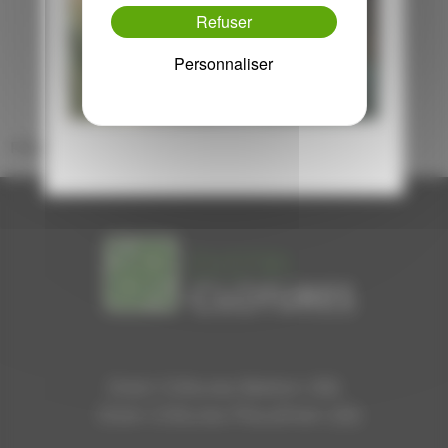
Refuser
Revenir aux actualités
Personnaliser
Please activate some Widgets.
Distri Clôtures Betton (35)
Distri Clôtures Pleudihen (22)