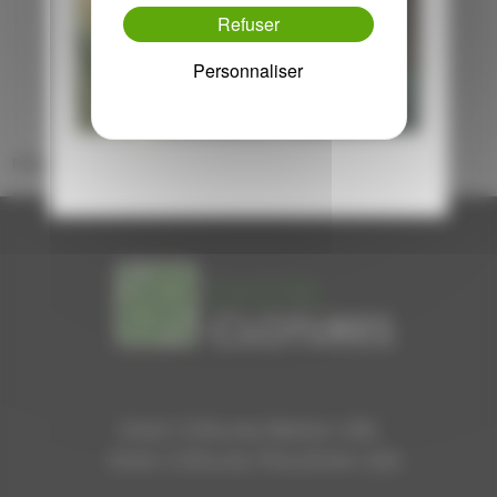
Refuser
Revenir aux actualités
Personnaliser
Please activate some Widgets.
Distri Clôtures Betton (35)
Distri Clôtures Pleudihen (22)