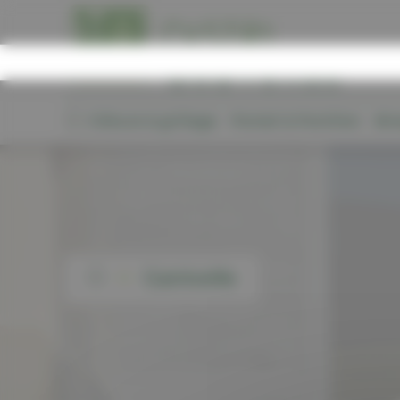
Panneau de gestion des cookies
Clôture & grillage
Portail & Portillon
Bri
>
Ganivelle