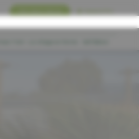
Mon devis clôture
Espace Pro
rban Trail – Le village en forme
Self Béton