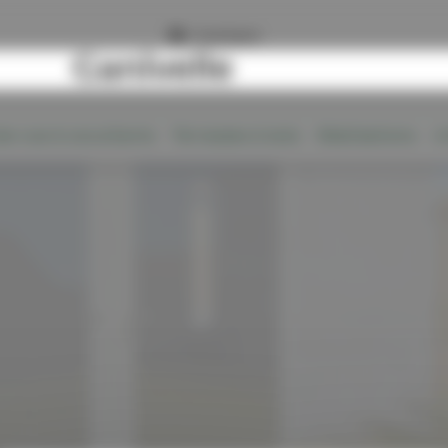
Contact
Ganivelle
se-vue & occultants
Terrasses & bois
Réalisations
U